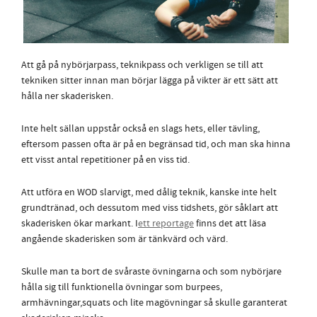
Att gå på nybörjarpass, teknikpass och verkligen se till att
tekniken sitter innan man börjar lägga på vikter är ett sätt att
hålla ner skaderisken.
Inte helt sällan uppstår också en slags hets, eller tävling,
eftersom passen ofta är på en begränsad tid, och man ska hinna
ett visst antal repetitioner på en viss tid.
Att utföra en WOD slarvigt, med dålig teknik, kanske inte helt
grundtränad, och dessutom med viss tidshets, gör såklart att
skaderisken ökar markant. I
ett reportage
finns det att läsa
angående skaderisken som är tänkvärd och värd.
Skulle man ta bort de svåraste övningarna och som nybörjare
hålla sig till funktionella övningar som burpees,
armhävningar,squats och lite magövningar så skulle garanterat