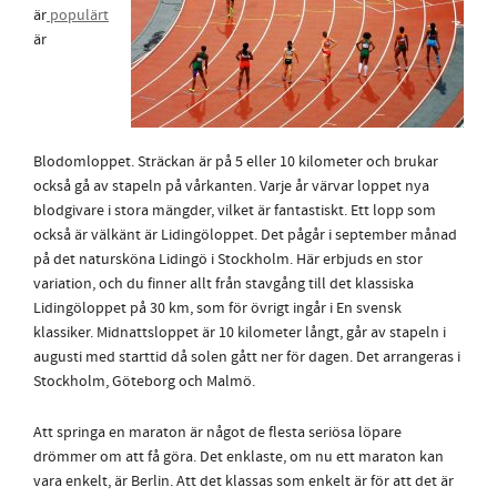
är
populärt
är
Blodomloppet. Sträckan är på 5 eller 10 kilometer och brukar
också gå av stapeln på vårkanten. Varje år värvar loppet nya
blodgivare i stora mängder, vilket är fantastiskt. Ett lopp som
också är välkänt är Lidingöloppet. Det pågår i september månad
på det natursköna Lidingö i Stockholm. Här erbjuds en stor
variation, och du finner allt från stavgång till det klassiska
Lidingöloppet på 30 km, som för övrigt ingår i En svensk
klassiker. Midnattsloppet är 10 kilometer långt, går av stapeln i
augusti med starttid då solen gått ner för dagen. Det arrangeras i
Stockholm, Göteborg och Malmö.
Att springa en maraton är något de flesta seriösa löpare
drömmer om att få göra. Det enklaste, om nu ett maraton kan
vara enkelt, är Berlin. Att det klassas som enkelt är för att det är