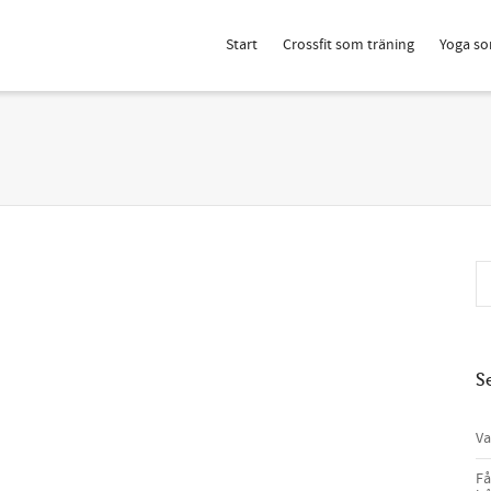
Start
Crossfit som träning
Yoga so
S
Va
Få