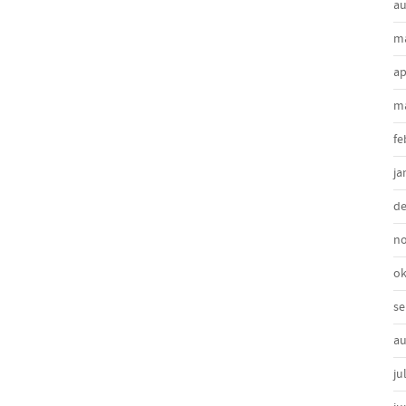
au
ma
ap
ma
fe
ja
de
n
ok
se
au
ju