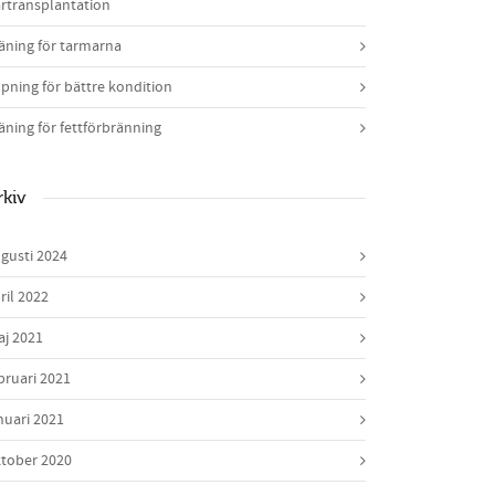
rtransplantation
äning för tarmarna
pning för bättre kondition
äning för fettförbränning
rkiv
gusti 2024
ril 2022
j 2021
bruari 2021
nuari 2021
tober 2020