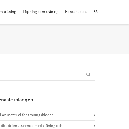
m träning
Löpning som träning
Kontakt sida
enaste inläggen
l av material för träningskläder
 ditt drömutseende med träning och