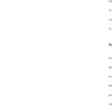
hå
Tr
Lö
Tr
A
au
ap
ma
fe
ja
ok