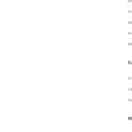
ju
ma
ap
ma
fe
K
Cr
Lö
Yo
M